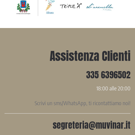
Assistenza Clienti
335 6396502
18:00 alle 20:00
Scrivi un sms/WhatsApp, ti ricontattiamo noi!
segreteria@muvinar.it